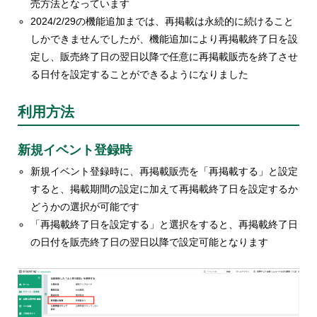
売方法となっています
2024/2/29の機能追加までは、再掲載は永続的に続けること
しかできませんでしたが、機能追加により再掲載終了日を設
定し、販売終了日の翌日以降で任意に再掲載販売を終了させ
る日付を設定することができるようになりました
利用方法
新規イベント登録時
新規イベント登録時に、再掲載販売を「再掲載する」と設定
すると、掲載期間の設定に加えて再掲載終了日を設定するか
どうかの選択が可能です
「再掲載終了日を設定する」と選択をすると、再掲載終了日
の日付を販売終了日の翌日以降で設定可能となります