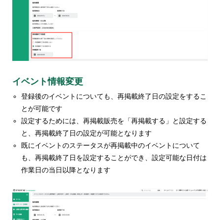
イベント情報変更
登録後のイベントについても、再掲載終了日の設定をするこ
とが可能です
設定するためには、再掲載販売を「再掲載する」と設定する
と、再掲載終了日の設定が可能となります
既にイベントのステータスが再掲載中のイベントについて
も、再掲載終了日を設定することができ、設定可能な日付は
作業日の当日以降となります