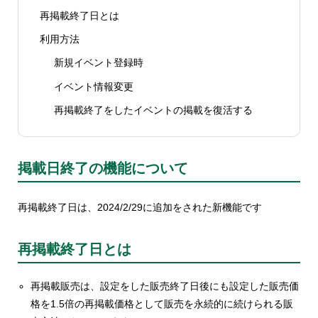
再掲載終了日とは
利用方法
新規イベント登録時
イベント情報変更
再掲載終了をしたイベントの掲載を復活する
掲載日終了の機能について
再掲載終了日は、2024/2/29に追加をされた新機能です
再掲載終了日とは
再掲載販売は、設定をした販売終了日後にも設定した販売価
格を1.5倍の再掲載価格として販売を永続的に続けられる販