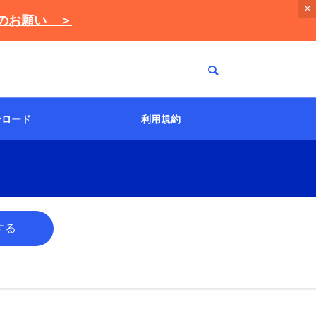
えのお願い ＞
ンロード
利用規約
イベント登録/入稿
操作手順動画
NEOSの提供ルールに
ついて