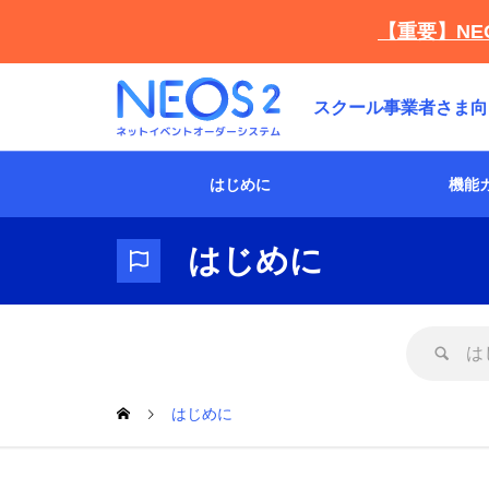
【重要】NE
スクール事業者さま向
はじめに
機能
はじめに
インストール/アンイン
機能・仕様について
ストール
はじめに
エラーが出た場合の対
応