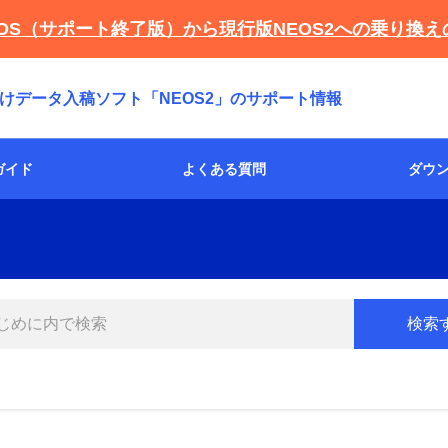
OS（サポート終了版）から現行版NEOS2への乗り換
けデータ入稿ソフト「NEOS2」のサポート情報
ガイド
よくある質問
ダウ
入稿方法
証明写真
証明写真ダウンロード
サービス