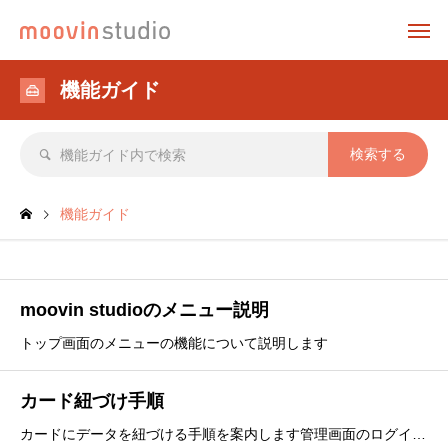
機能ガイド
機能ガイド
moovin studioのメニュー説明
トップ画面のメニューの機能について説明します
カード紐づけ手順
カードにデータを紐づける手順を案内します管理画面のログインからデータをQRカードに紐づけるまでの手順を案内します■管理画面にログインログインURL ： https://studio.moov.in１.管理画面を表示して、ID、パスワードを入力して、「サインイン」をク